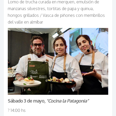
Lomo de trucha curada en merquen, emulsión de
manzanas silvestres, tortitas de papa y quinua,
hongos grillados / Vasca de piñones con membrillos
del valle en almíbar
Sábado 3 de mayo,
“Cocina la Patagonia”
? 14:00 hs