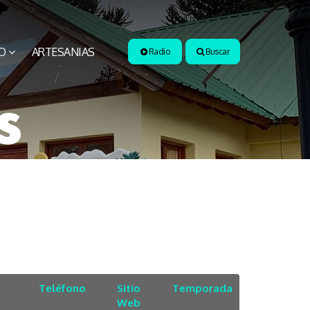
O
ARTESANIAS
Radio
Buscar
s
Teléfono
Sitio
Temporada
Web