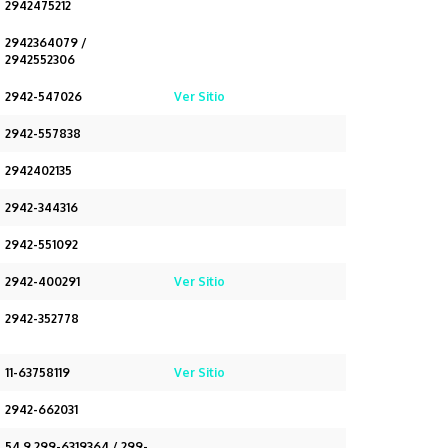
2942475212
2942364079 /
2942552306
2942-547026
Ver Sitio
2942-557838
2942402135
2942-344316
2942-551092
2942-400291
Ver Sitio
2942-352778
11-63758119
Ver Sitio
2942-662031
54 9 299-6319364 / 299-