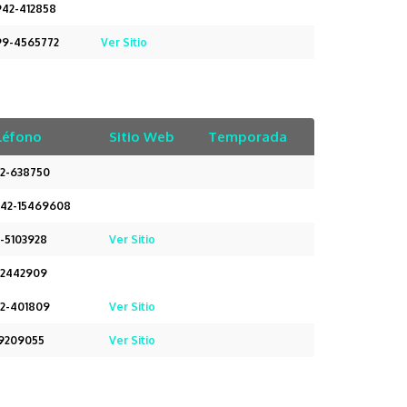
942-412858
99-4565772
Ver Sitio
léfono
Sitio Web
Temporada
2-638750
42-15469608
-5103928
Ver Sitio
42442909
2-401809
Ver Sitio
39209055
Ver Sitio