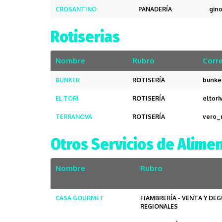
CROSANTINO
PANADERÍA
gin
Rotiserias
Nombre
Rubro
Corre
BUNKER
ROTISERÍA
bunke
EL TORI
ROTISERÍA
eltor
TERRANOVA
ROTISERÍA
vero_
Otros Servicios de Alime
Nombre
Rubro
CASA GOURMET
FIAMBRERÍA - VENTA Y D
REGIONALES