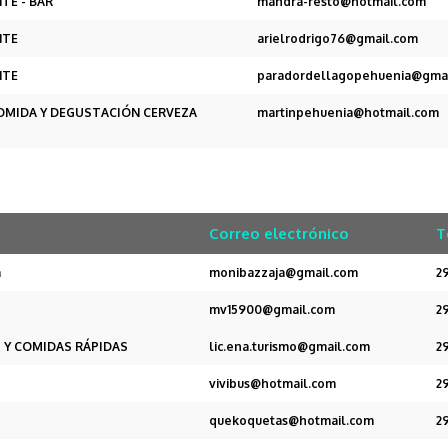
TE - BAR
mandra-resto@hotmail.com
NTE
arielrodrigo76@gmail.com
NTE
paradordellagopehuenia@gma
COMIDA Y DEGUSTACIÓN CERVEZA
martinpehuenia@hotmail.com
Correo electrónico
T
a
monibazzaja@gmail.com
2
mv15900@gmail.com
2
 Y COMIDAS RÁPIDAS
lic.ena.turismo@gmail.com
2
vivibus@hotmail.com
2
quekoquetas@hotmail.com
2