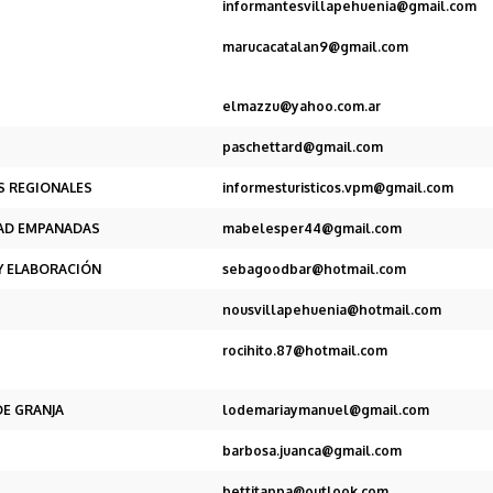
informantesvillapehuenia@gmail.com
marucacatalan9@gmail.com
elmazzu@yahoo.com.ar
S
paschettard@gmail.com
S REGIONALES
informesturisticos.vpm@gmail.com
DAD EMPANADAS
mabelesper44@gmail.com
Y ELABORACIÓN
sebagoodbar@hotmail.com
nousvillapehuenia@hotmail.com
rocihito.87@hotmail.com
E GRANJA
lodemariaymanuel@gmail.com
barbosa.juanca@gmail.com
bettitappa@outlook.com