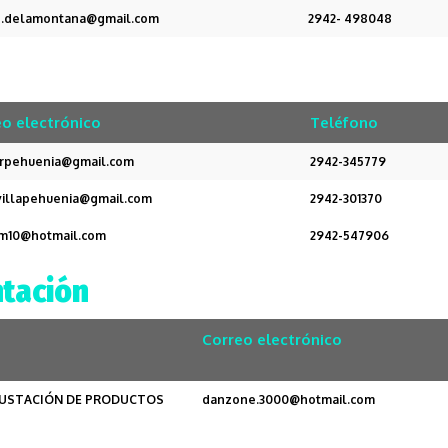
o.delamontana@gmail.com
2942- 498048
o electrónico
Teléfono
rpehuenia@gmail.com
2942-345779
ivillapehuenia@gmail.com
2942-301370
m10@hotmail.com
2942-547906
ntación
Correo electrónico
EGUSTACIÓN DE PRODUCTOS
danzone.3000@hotmail.com