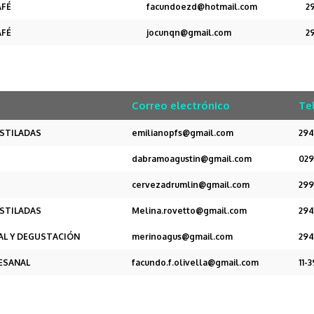
AFÉ
facundoezd@hotmail.com
2
AFÉ
jocunqn@gmail.com
2
Correo electrónico
Te
ESTILADAS
emilianopfs@gmail.com
294
dabramoagustin@gmail.com
029
cervezadrumlin@gmail.com
299
ESTILADAS
Melina.rovetto@gmail.com
29
AL Y DEGUSTACIÓN
merinoagus@gmail.com
294
TESANAL
facundo.f.olivella@gmail.com
11-