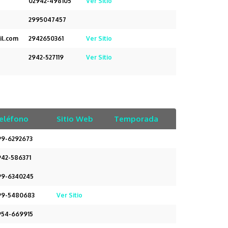
02942-498105
Ver Sitio
2995047457
il.com
2942650361
Ver Sitio
2942-527119
Ver Sitio
eléfono
Sitio Web
Temporada
99-6292673
942-586371
99-6340245
99-5480683
Ver Sitio
954-669915