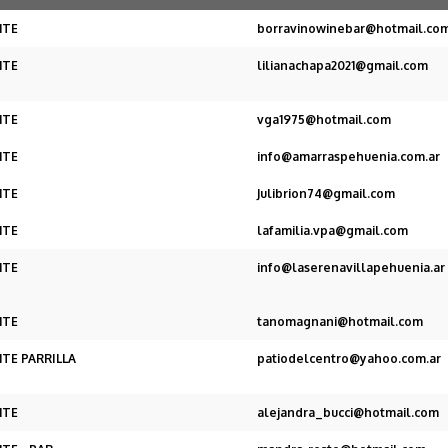
NTE
borravinowinebar@hotmail.co
NTE
lilianachapa2021@gmail.com
NTE
vga1975@hotmail.com
NTE
info@amarraspehuenia.com.ar
NTE
Julibrion74@gmail.com
NTE
lafamilia.vpa@gmail.com
NTE
info@laserenavillapehuenia.ar
NTE
tanomagnani@hotmail.com
TE PARRILLA
patiodelcentro@yahoo.com.ar
NTE
alejandra_bucci@hotmail.com