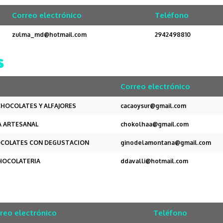
Correo electrónico
Teléfono
zulma_md@hotmail.com
2942498810
s
Correo electrónico
CHOCOLATES Y ALFAJORES
cacaoysur@gmail.com
A ARTESANAL
chokolhaa@gmail.com
HOCOLATES CON DEGUSTACION
ginodelamontana@gmail.com
CHOCOLATERIA
ddavalli@hotmail.com
reo electrónico
Teléfono