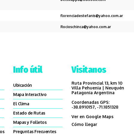
florenciadestefanis@yahoo.com.ar
Rocioschinca@yahoo.com.ar
Info útil
Visitanos
Ruta Provincial 13, km 10
Ubicación
Villa Pehuenia | Neuquén
Patagonia Argentina
Mapa Interactivo
Coordenadas GPS:
El Clima
-38.8910157, -71.1851328
Estado de Rutas
Ver en Google Maps
Mapas y Folletos
Cómo llegar
cos
Preguntas Frecuentes