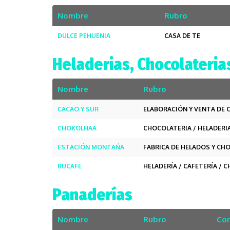
Nombre
Rubro
DULCE PEHUENIA
CASA DE TE
Heladerias, Chocolateria
Nombre
Rubro
CACAO Y SUR
ELABORACIÓN Y VENTA DE 
CHOKOLHAA
CHOCOLATERIA / HELADERI
ESTACIÓN MONTAŃA
FABRICA DE HELADOS Y C
RUCAFE
HELADERÍA / CAFETERÍA / 
Panaderías
Nombre
Rubro
Cor