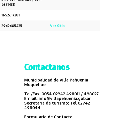
6371438
11-52617281
2942405435
Ver Sitio
Contactanos
Municipalidad de Villa Pehuenia
Moquehue
Tel/Fax:
0054 02942 498011 / 498027
Emiail:
info@villapehuenia.gob.ar
Secretaría de turismo:
Tel 02942
498044
Formulario de Contacto