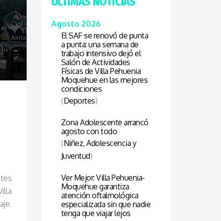
ÚLTIMAS NOTICIAS
Agosto 2026
El SAF se renovó de punta
a punta: una semana de
trabajo intensivo dejó el
Salón de Actividades
Físicas de Villa Pehuenia
Moquehue en las mejores
condiciones
(
Deportes
)
Zona Adolescente arrancó
agosto con todo
(
Niñez, Adolescencia y
Juventud
)
Ver Mejor: Villa Pehuenia-
tes
Moquehue garantiza
illa
atención oftalmológica
je.
especializada sin que nadie
tenga que viajar lejos