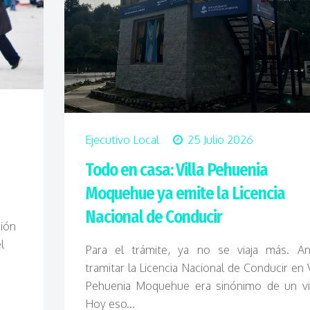
Ejecutivo Local
25 Julio 2026
Todo en casa: Villa Pehuenia
Moquehue ya emite la Licencia
Nacional de Conducir
ión
l
Para el trámite, ya no se viaja más. An
tramitar la Licencia Nacional de Conducir en V
Pehuenia Moquehue era sinónimo de un via
Hoy eso...