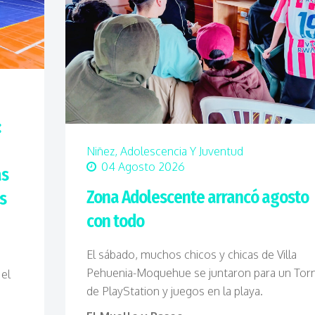
:
Niñez, Adolescencia Y Juventud
04 Agosto 2026
as
Zona Adolescente arrancó agosto
s
con todo
El sábado, muchos chicos y chicas de Villa
Pehuenia-Moquehue se juntaron para un Tor
 el
de PlayStation y juegos en la playa.