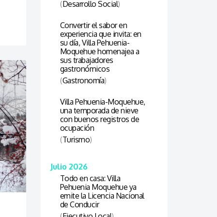
(
Desarrollo Social
)
Convertir el sabor en
experiencia que invita: en
su día, Villa Pehuenia-
Moquehue homenajea a
sus trabajadores
gastronómicos
(
Gastronomía
)
Villa Pehuenia-Moquehue,
una temporada de nieve
con buenos registros de
ocupación
(
Turismo
)
Julio 2026
Todo en casa: Villa
Pehuenia Moquehue ya
emite la Licencia Nacional
de Conducir
(
Ejecutivo Local
)