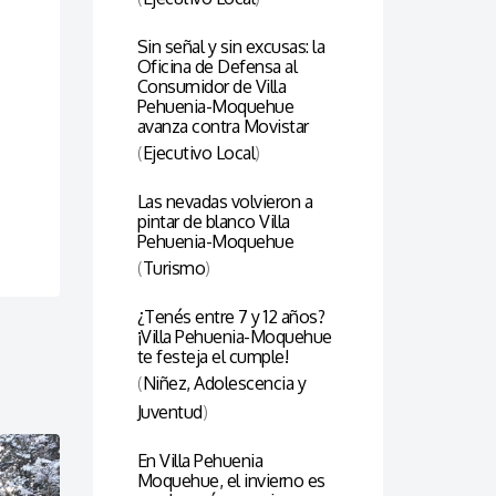
Sin señal y sin excusas: la
Oficina de Defensa al
Consumidor de Villa
Pehuenia-Moquehue
avanza contra Movistar
(
Ejecutivo Local
)
Las nevadas volvieron a
pintar de blanco Villa
Pehuenia-Moquehue
(
Turismo
)
¿Tenés entre 7 y 12 años?
¡Villa Pehuenia-Moquehue
te festeja el cumple!
(
Niñez, Adolescencia y
Juventud
)
En Villa Pehuenia
Moquehue, el invierno es