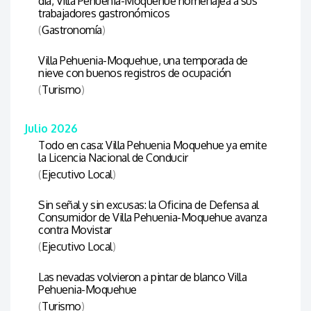
día, Villa Pehuenia-Moquehue homenajea a sus
trabajadores gastronómicos
(
Gastronomía
)
Villa Pehuenia-Moquehue, una temporada de
nieve con buenos registros de ocupación
(
Turismo
)
Julio 2026
Todo en casa: Villa Pehuenia Moquehue ya emite
la Licencia Nacional de Conducir
(
Ejecutivo Local
)
Sin señal y sin excusas: la Oficina de Defensa al
Consumidor de Villa Pehuenia-Moquehue avanza
contra Movistar
(
Ejecutivo Local
)
Las nevadas volvieron a pintar de blanco Villa
Pehuenia-Moquehue
(
Turismo
)