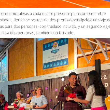
 conmemorativas a cada madre presente para compartir el té
ingos, donde se sortearon dos premios principales: un viaje d
s para dos personas, con traslado incluido, y un segundo viaj
a para dos personas, también con traslado.