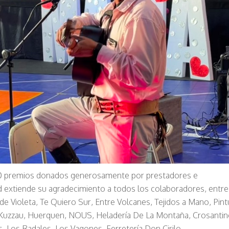
50 premios donados generosamente por prestadores e
dad extiende su agradecimiento a todos los colaboradores, entre
rde Violeta, Te Quiero Sur, Entre Volcanes, Tejidos a Mano, Pint
apy Kuzzau, Huerquen, NOUS, Heladería De La Montaña, Crosantin
 Los Radales, Los Vagones, Ferretería Don Cirilo,