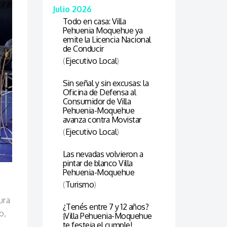
Julio 2026
Todo en casa: Villa
Pehuenia Moquehue ya
emite la Licencia Nacional
de Conducir
(
Ejecutivo Local
)
Sin señal y sin excusas: la
Oficina de Defensa al
Consumidor de Villa
Pehuenia-Moquehue
avanza contra Movistar
(
Ejecutivo Local
)
Las nevadas volvieron a
pintar de blanco Villa
Pehuenia-Moquehue
(
Turismo
)
ura
¿Tenés entre 7 y 12 años?
o,
¡Villa Pehuenia-Moquehue
te festeja el cumple!