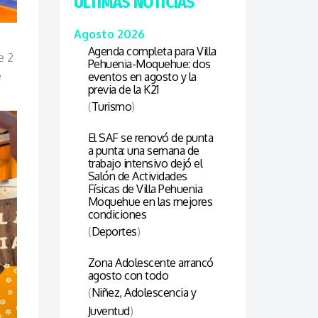
ÚLTIMAS NOTICIAS
Agosto 2026
Agenda completa para Villa
e 2
Pehuenia-Moquehue: dos
e
eventos en agosto y la
previa de la K21
(
Turismo
)
El SAF se renovó de punta
a punta: una semana de
trabajo intensivo dejó el
Salón de Actividades
Físicas de Villa Pehuenia
Moquehue en las mejores
condiciones
(
Deportes
)
Zona Adolescente arrancó
agosto con todo
(
Niñez, Adolescencia y
Juventud
)