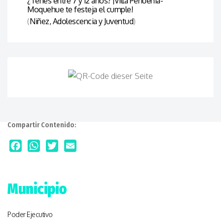
¿Tenés entre 7 y 12 años? ¡Villa Pehuenia-
Moquehue te festeja el cumple!
(
Niñez, Adolescencia y Juventud
)
Compartir Contenido:
Facebook
WhatsApp
Twitter
Email
Municipio
Poder Ejecutivo